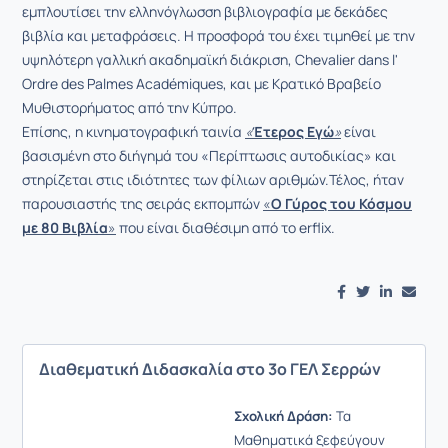
εμπλουτίσει την ελληνόγλωσση βιβλιογραφία με δεκάδες
βιβλία και μεταφράσεις. Η προσφορά του έχει τιμηθεί με την
υψηλότερη γαλλική ακαδημαϊκή διάκριση, Chevalier dans l'
Ordre des Palmes Académiques, και με Κρατικό Βραβείο
Μυθιστορήματος από την Κύπρο.
Επίσης, η κινηματογραφική ταινία
«
Έτερος Εγώ
»
είναι
βασισμένη στο διήγημά του «Περίπτωσις αυτοδικίας» και
στηρίζεται στις ιδιότητες των φίλιων αριθμών.Τέλος, ήταν
παρουσιαστής της σειράς εκπομπών
«
Ο Γύρος του Κόσμου
με 80 Βιβλία
»
που είναι διαθέσιμη από το erflix.
Διαθεματική Διδασκαλία στο 3ο ΓΕΛ Σερρών
Σχ
ολική Δράση:
Τα
Μαθηματικά ξεφεύγουν